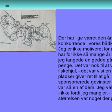
≡
Der har lige været den år
konkurrence i vores bådk
Jeg er ikke motiveret for
har for ikke så mange år
jeg fangede en gedde på
penge. Det var nok til at vi
fiskehjul, - det var vist e
pladser giver ret til at gå
sponsorrerede gevinster o
var så en af dem. Jeg valgt
- ikke fordi jeg mangler, 
størrelsen var noget der